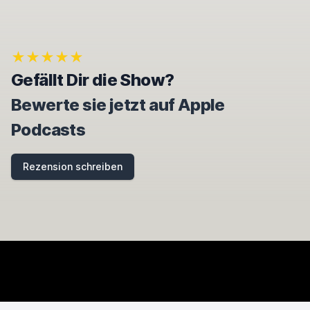
I
G
N
O
★★★★★
R
E
Gefällt Dir die Show?
T
H
Bewerte sie jetzt auf Apple
I
S
Podcasts
F
I
E
Rezension schreiben
L
D