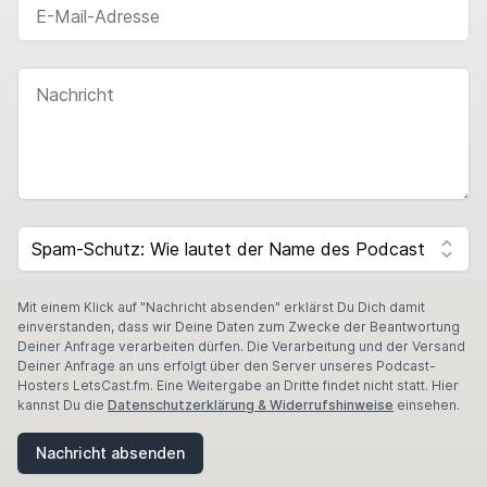
NACHRICHT
I
F
SPAM CAPTCHA
Y
O
U
A
Mit einem Klick auf "Nachricht absenden" erklärst Du Dich damit
R
einverstanden, dass wir Deine Daten zum Zwecke der Beantwortung
E
Deiner Anfrage verarbeiten dürfen. Die Verarbeitung und der Versand
A
Deiner Anfrage an uns erfolgt über den Server unseres Podcast-
H
Hosters LetsCast.fm. Eine Weitergabe an Dritte findet nicht statt. Hier
U
kannst Du die
Datenschutzerklärung & Widerrufshinweise
einsehen.
M
A
Nachricht absenden
N
,