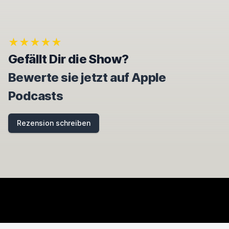
I
G
N
O
★★★★★
R
E
Gefällt Dir die Show?
T
H
Bewerte sie jetzt auf Apple
I
S
Podcasts
F
I
E
Rezension schreiben
L
D