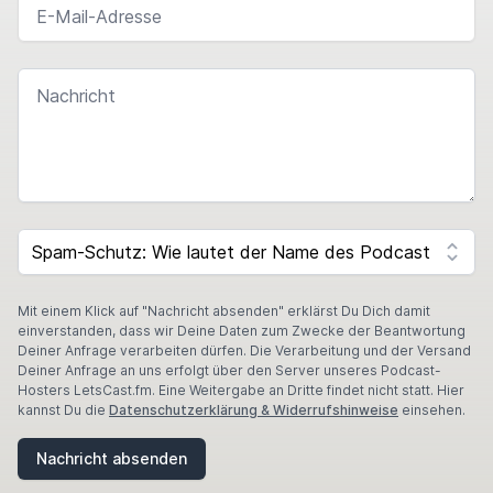
NACHRICHT
I
F
SPAM CAPTCHA
Y
O
U
A
Mit einem Klick auf "Nachricht absenden" erklärst Du Dich damit
R
einverstanden, dass wir Deine Daten zum Zwecke der Beantwortung
E
Deiner Anfrage verarbeiten dürfen. Die Verarbeitung und der Versand
A
Deiner Anfrage an uns erfolgt über den Server unseres Podcast-
H
Hosters LetsCast.fm. Eine Weitergabe an Dritte findet nicht statt. Hier
U
kannst Du die
Datenschutzerklärung & Widerrufshinweise
einsehen.
M
A
Nachricht absenden
N
,