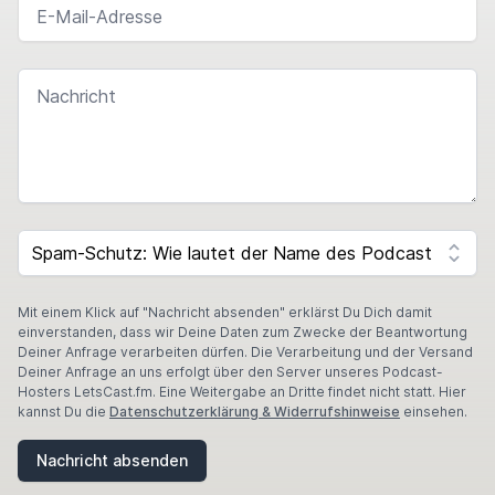
NACHRICHT
I
F
SPAM CAPTCHA
Y
O
U
A
Mit einem Klick auf "Nachricht absenden" erklärst Du Dich damit
R
einverstanden, dass wir Deine Daten zum Zwecke der Beantwortung
E
Deiner Anfrage verarbeiten dürfen. Die Verarbeitung und der Versand
A
Deiner Anfrage an uns erfolgt über den Server unseres Podcast-
H
Hosters LetsCast.fm. Eine Weitergabe an Dritte findet nicht statt. Hier
U
kannst Du die
Datenschutzerklärung & Widerrufshinweise
einsehen.
M
A
Nachricht absenden
N
,