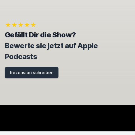
I
G
N
O
★★★★★
R
E
Gefällt Dir die Show?
T
H
Bewerte sie jetzt auf Apple
I
S
Podcasts
F
I
E
Rezension schreiben
L
D