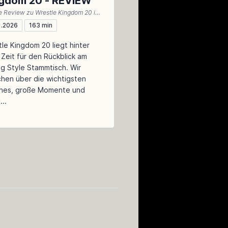
gdom 20 - REVIEW
Unsere Review zu Wrestle Kingdom 20 inklusive News und Einordnung des NEW YEAR DASH!!
1.2026
163 min
le Kingdom 20 liegt hinter
 Zeit für den Rückblick am
g Style Stammtisch. Wir
hen über die wichtigsten
hes, große Momente und
...