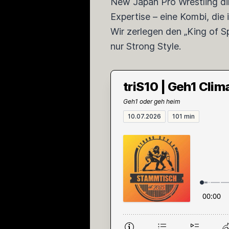
New Japan Pro Wrestling dir
Expertise – eine Kombi, die 
Wir zerlegen den „King of Sp
nur Strong Style.
triS10 | Geh1 Cli
Geh1 oder geh heim
10.07.2026
101 min