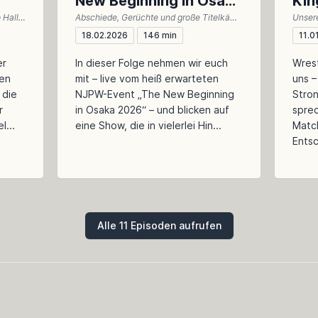
New Beginning in Osaka
Kin
Sechs Titelmatches, eine Osaka-Jo Hall, zwei Meinungen - unser Rückblick auf Dominion 2026
Abschiede, Gerüchte und große Titelkämpfe: Wir besprechen New Beginning in Osaka 2026 – emotional, meinungsstark und dennoch analytisch
2026
18.02.2026
146 min
11.0
er
In dieser Folge nehmen wir euch
Wrest
ten
mit – live vom heiß erwarteten
uns –
 die
NJPW-Event „The New Beginning
Stron
r
in Osaka 2026“ – und blicken auf
sprec
l...
eine Show, die in vielerlei Hin...
Matc
Entsc
Alle 11 Episoden aufrufen