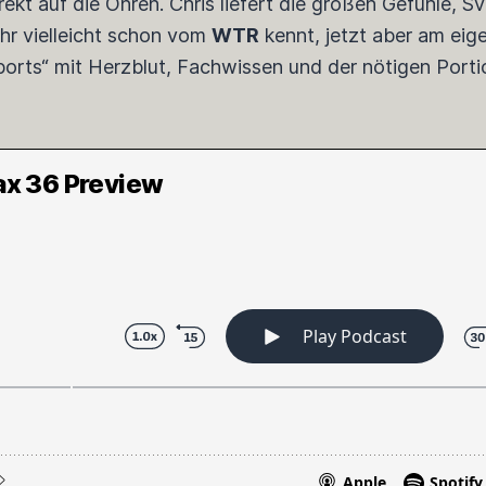
ekt auf die Ohren. Chris liefert die großen Gefühle, S
ihr vielleicht schon vom
WTR
kennt, jetzt aber am eig
orts“ mit Herzblut, Fachwissen und der nötigen Portion
max 36 Preview