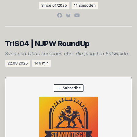
Since 01/2025
11 Episoden
Facebook
Bluesky
YouTube
TriS04 | NJPW RoundUp
Sven und Chris sprechen über die jüngsten Entwicklungen – von Veränderungen im Kader über Storylines bis hin zum Geh1. Dazu gibt’s reichlich HoT und einen Ausblick auf die Liga.
22.08.2025
146 min